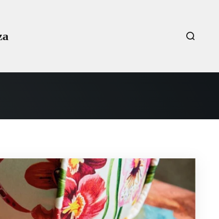
za
Open sea